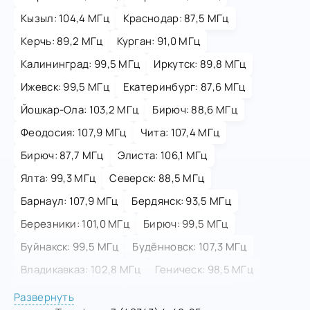
Кызыл: 104,4 МГц
Краснодар: 87,5 МГц
Керчь: 89,2 МГц
Курган: 91,0 МГц
Калининград: 99,5 МГц
Иркутск: 89,8 МГц
Ижевск: 99,5 МГц
Екатеринбург: 87,6 МГц
Йошкар-Ола: 103,2 МГц
Бирюч: 88,6 МГц
Феодосия: 107,9 МГц
Чита: 107,4 МГц
Бирюч: 87,7 МГц
Элиста: 106,1 МГц
Ялта: 99,3 МГц
Северск: 88,5 МГц
Барнаул: 107,9 МГц
Бердянск: 93,5 МГц
Березники: 101,0 МГц
Бирюч: 99,5 МГц
Буйнакск: 99,5 МГц
Будённовск: 107,3 МГц
Владикавказ: 102,8 МГц
Геническ: 98,5 МГц
Дербент: 98,4 МГц
Донецк: 106,0 МГц
Развернуть