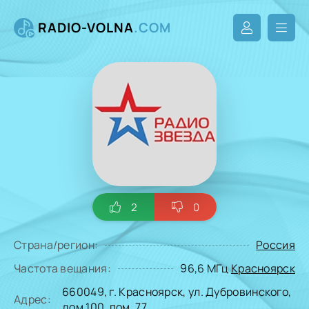
RADIO-VOLNA
.COM
2
0
Страна/регион:
Россия
Частота вещания:
96,6 МГц
Красноярск
660049, г. Красноярск, ул. Дубровинского,
Адрес:
дом 100, пом. 77