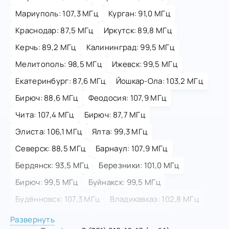
Мариуполь: 107,3 МГц
Курган: 91,0 МГц
Краснодар: 87,5 МГц
Иркутск: 89,8 МГц
Керчь: 89,2 МГц
Калининград: 99,5 МГц
Мелитополь: 98,5 МГц
Ижевск: 99,5 МГц
Екатеринбург: 87,6 МГц
Йошкар-Ола: 103,2 МГц
Бирюч: 88,6 МГц
Феодосия: 107,9 МГц
Чита: 107,4 МГц
Бирюч: 87,7 МГц
Элиста: 106,1 МГц
Ялта: 99,3 МГц
Северск: 88,5 МГц
Барнаул: 107,9 МГц
Бердянск: 93,5 МГц
Березники: 101,0 МГц
Бирюч: 99,5 МГц
Буйнакск: 99,5 МГц
Будённовск: 107,3 МГц
Владикавказ: 102,8 МГц
Геническ: 98,5 МГц
Дербент: 98,4 МГц
Развернуть