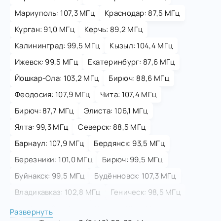
Мариуполь: 107,3 МГц
Краснодар: 87,5 МГц
Курган: 91,0 МГц
Керчь: 89,2 МГц
Калининград: 99,5 МГц
Кызыл: 104,4 МГц
Ижевск: 99,5 МГц
Екатеринбург: 87,6 МГц
Йошкар-Ола: 103,2 МГц
Бирюч: 88,6 МГц
Феодосия: 107,9 МГц
Чита: 107,4 МГц
Бирюч: 87,7 МГц
Элиста: 106,1 МГц
Ялта: 99,3 МГц
Северск: 88,5 МГц
Барнаул: 107,9 МГц
Бердянск: 93,5 МГц
Березники: 101,0 МГц
Бирюч: 99,5 МГц
Буйнакск: 99,5 МГц
Будённовск: 107,3 МГц
Владикавказ: 102,8 МГц
Геническ: 98,5 МГц
Дербент: 98,4 МГц
Донецк: 106,0 МГц
Развернуть