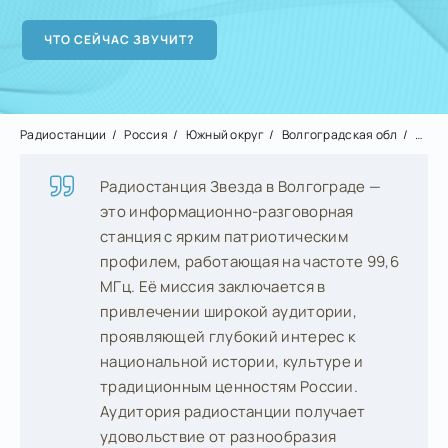
Радиостанции
Россия
Южный округ
Волгоградская обл
Волг
Радиостанция Звезда в Волгограде —
это информационно-разговорная
станция с ярким патриотическим
профилем, работающая на частоте 99,6
МГц. Её миссия заключается в
привлечении широкой аудитории,
проявляющей глубокий интерес к
национальной истории, культуре и
традиционным ценностям России.
Аудитория радиостанции получает
удовольствие от разнообразия