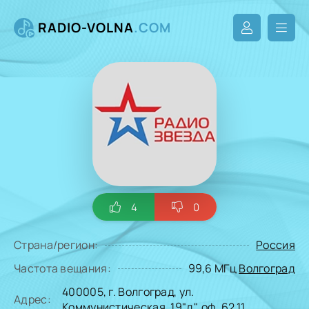
RADIO-VOLNA
.COM
4
0
Страна/регион:
Россия
Частота вещания:
99,6 МГц
Волгоград
400005, г. Волгоград, ул.
Адрес:
Коммунистическая, 19"д", оф. 62.11