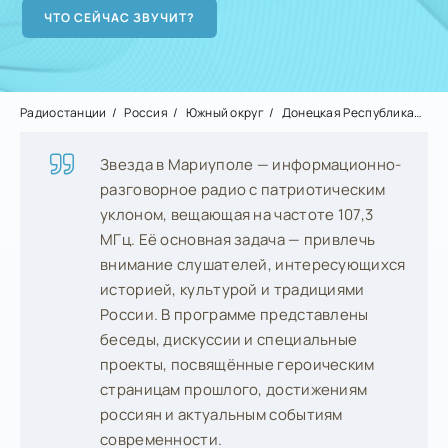
Радиостанции
Россия
Южный округ
Донецкая Республика
Ма
Звезда в Мариуполе — информационно-
разговорное радио с патриотическим
уклоном, вещающая на частоте 107,3
МГц. Её основная задача — привлечь
внимание слушателей, интересующихся
историей, культурой и традициями
России. В программе представлены
беседы, дискуссии и специальные
проекты, посвящённые героическим
страницам прошлого, достижениям
россиян и актуальным событиям
современности.