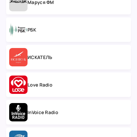
Маруся ФМ
РБК
ИСКАТЕЛЬ
Love Radio
InVoice Radio