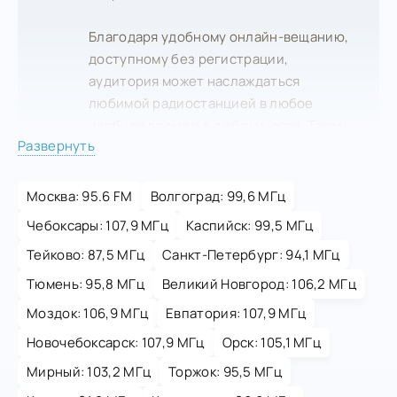
Благодаря удобному онлайн-вещанию,
доступному без регистрации,
аудитория может наслаждаться
любимой радиостанцией в любое
удобное время и в любом месте. Таким
Развернуть
образом, Звезда активно участвует в
формировании культурного
пространства Мариуполя, объединяя
Москва: 95.6 FM
Волгоград: 99,6 МГц
единомышленников и ценителей
Чебоксары: 107,9 МГц
Каспийск: 99,5 МГц
содержательного разговора.
Тейково: 87,5 МГц
Санкт-Петербург: 94,1 МГц
Тюмень: 95,8 МГц
Великий Новгород: 106,2 МГц
Моздок: 106,9 МГц
Евпатория: 107,9 МГц
Новочебоксарск: 107,9 МГц
Орск: 105,1 МГц
Мирный: 103,2 МГц
Торжок: 95,5 МГц