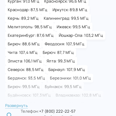
Курган: 91,0 МГц
Красноярск: 96,6 МГц
Краснодар: 87,5 МГц
Иркутск: 89,8 МГц
Керчь: 89,2 МГц
Калининград: 99,5 МГц
Мелитополь: 98,5 МГц
Ижевск: 99,5 МГц
Екатеринбург: 87,6 МГц
Йошкар-Ола: 103,2 МГц
Бирюч: 88,6 МГц
Феодосия: 107,9 МГц
Чита: 107,4 МГц
Бирюч: 87,7 МГц
Элиста: 106,1 МГц
Ялта: 99,3 МГц
Северск: 88,5 МГц
Барнаул: 107,9 МГц
Бердянск: 93,5 МГц
Березники: 101,0 МГц
Бирюч: 99,5 МГц
Буйнакск: 99,5 МГц
Будённовск: 107,3 МГц
Владикавказ: 102,8 МГц
Геническ: 98,5 МГц
Дербент: 98,4 МГц
Развернуть
Телефон:
+7 (800) 222-22-57
Донецк: 106,0 МГц
Вышний Волочёк: 89,2 МГц